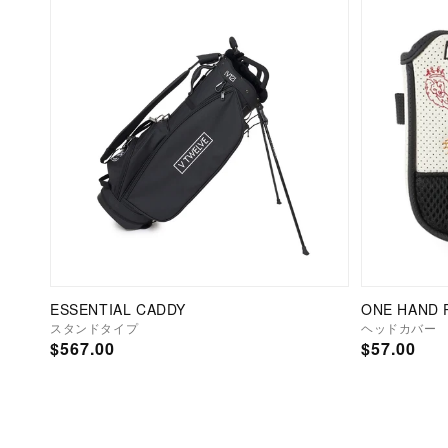
ESSENTIAL CADDY
ONE HAND 
スタンドタイプ
ヘッドカバー
通
$567.00
通
$57.00
常
常
価
価
格
格