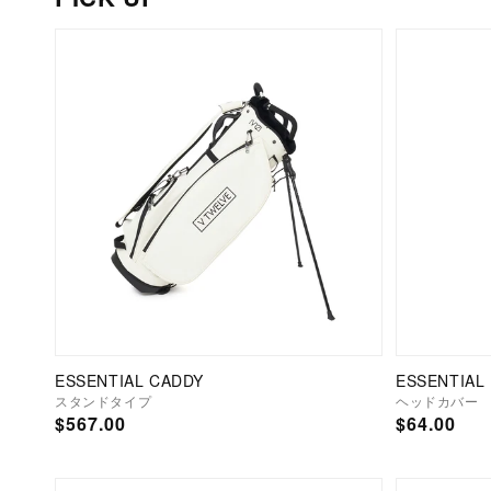
ESSENTIAL CADDY
ESSENTIAL
スタンドタイプ
ヘッドカバー
通
$567.00
通
$64.00
常
常
価
価
格
格