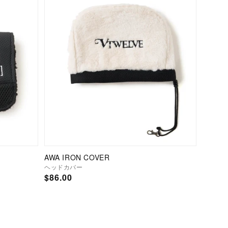
AWA IRON COVER
ヘッドカバー
通
$86.00
常
価
格