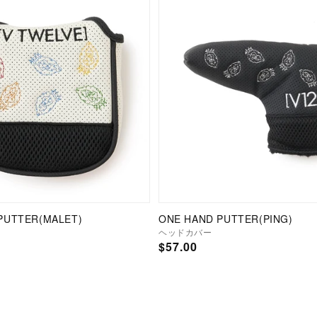
PUTTER(MALET)
ONE HAND PUTTER(PING)
ヘッドカバー
通
$57.00
常
価
格