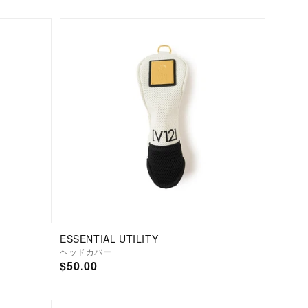
ESSENTIAL UTILITY
ヘッドカバー
通
$50.00
常
価
格