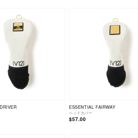
 DRIVER
ESSENTIAL FAIRWAY
ヘッドカバー
通
$57.00
常
価
格