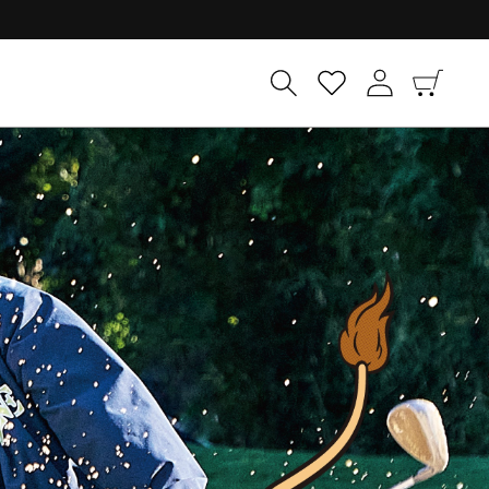
ロ
カ
グ
ー
イ
ト
ン