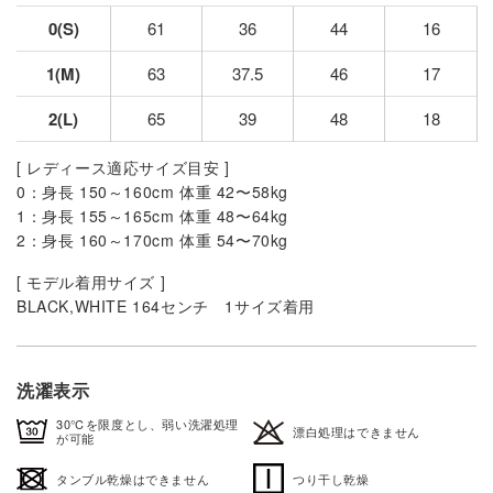
0(S)
61
36
44
16
1(M)
63
37.5
46
17
2(L)
65
39
48
18
[ レディース適応サイズ目安 ]
0：身長 150～160cm 体重 42〜58kg
1：身長 155～165cm 体重 48〜64kg
2：身長 160～170cm 体重 54〜70kg
[ モデル着用サイズ ]
BLACK,WHITE 164センチ 1サイズ着用
洗濯表示
30℃を限度とし、弱い洗濯処理
漂白処理はできません
が可能
タンブル乾燥はできません
つり干し乾燥