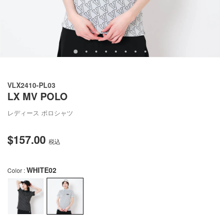
ュ
ー
で
掲
載
さ
れ
て
い
VLX2410-PL03
る
LX MV POLO
メ
デ
ィ
レディース ポロシャツ
ア
を
$157.00
通
開
税込
く
常
価
WHITE02
Color :
格