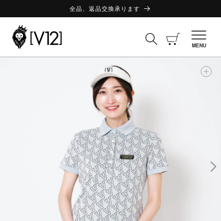
コンテ
ンツに
全品、返品交換承ります
進む
カ
ー
MENU
ト
商品情
報にス
キップ
ギ
ャ
ラ
リ
ー
ビ