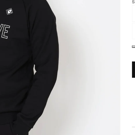
S
ギ
ャ
ラ
リ
ー
ビ
ュ
ー
で
掲
載
さ
れ
て
い
る
メ
デ
ィ