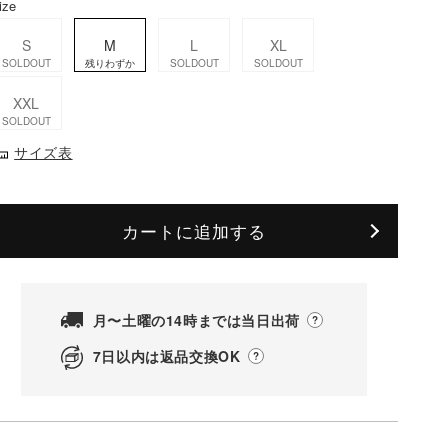
ize
S
M
L
XL
SOLDOUT
残りわずか
SOLDOUT
SOLDOUT
XXL
SOLDOUT
サイズ表
カートに追加する
月〜土曜の14時までは当日出荷
7日以内は返品交換OK