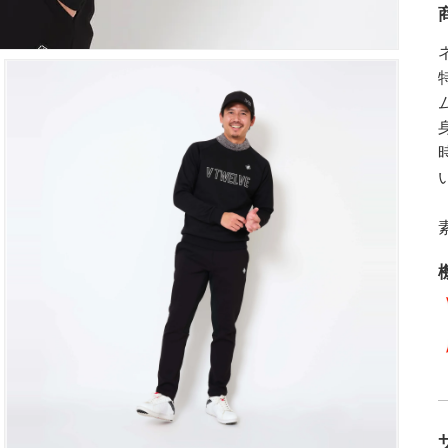
ア
を
開
く
ギ
ャ
ラ
リ
ー
ビ
ュ
ー
で
掲
載