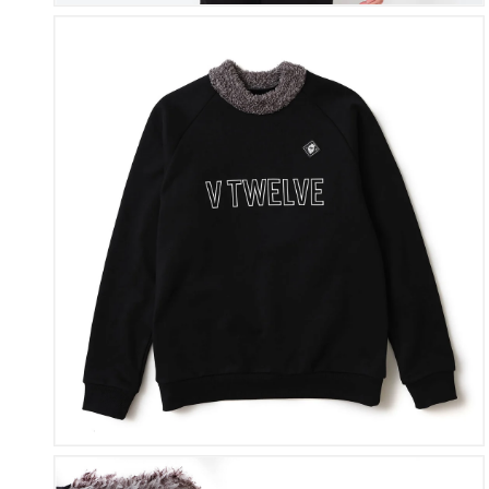
さ
れ
て
い
る
メ
デ
ィ
ア
2
を
開
ギ
く
ャ
ラ
リ
ー
ビ
ュ
ー
で
掲
載
さ
れ