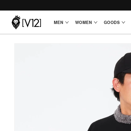
コンテ
ンツに
進む
MEN
WOMEN
GOODS
商品情
報にス
キップ