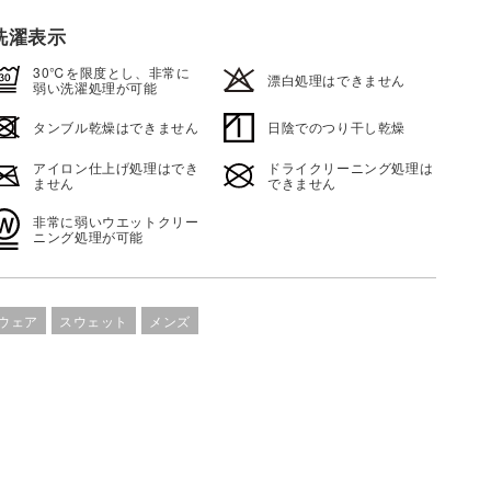
洗濯表示
30℃を限度とし、非常に
漂白処理はできません
弱い洗濯処理が可能
タンブル乾燥はできません
日陰でのつり干し乾燥
アイロン仕上げ処理はでき
ドライクリーニング処理は
ません
できません
非常に弱いウエットクリー
ニング処理が可能
ウェア
スウェット
メンズ