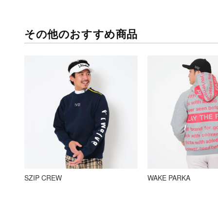
メ
デ
ィ
その他のおすすめ商品
ア
6
を
開
く
SZIP CREW
WAKE PARKA