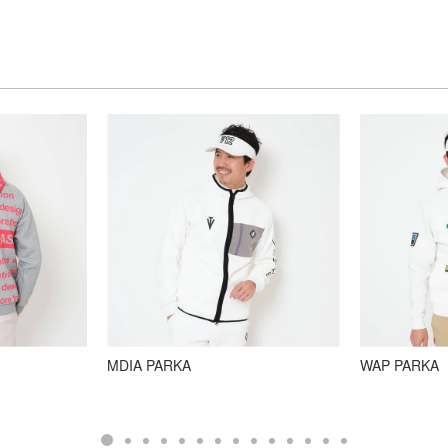
メ
デ
ィ
ア
7
を
開
く
MDIA PARKA
WAP PARKA