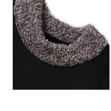
て
い
る
メ
デ
ィ
ア
4
を
開
ギ
く
ャ
ラ
リ
ー
ビ
ュ
ー
で
掲
載
さ
れ
て
い
る