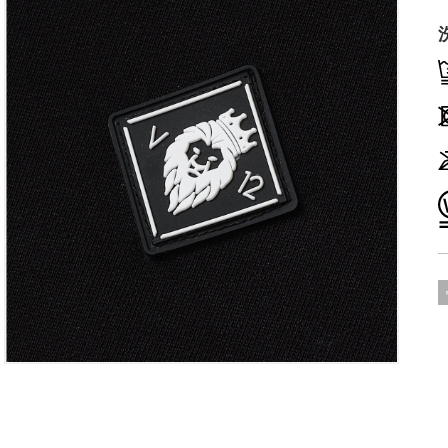
て
い
る
メ
デ
ィ
ア
5
を
開
ギ
く
ャ
ラ
リ
ー
ビ
ュ
ー
で
掲
載
さ
れ
て
い
る