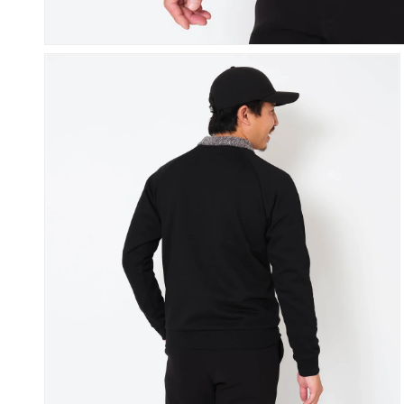
ギ
ャ
ラ
リ
ー
ビ
ュ
ー
で
掲
載