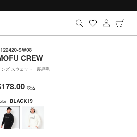
ロ
カ
グ
ー
イ
ト
ン
122420-SW08
MOFU CREW
メンズ スウェット 裏起毛
$178.00
通
税込
常
BLACK19
価
olor :
格