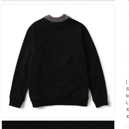
さ
れ
て
い
る
メ
デ
ィ
ア
3
を
開
ギ
く
ャ
ラ
リ
ー
ビ
ュ
ー
で
掲
載
さ
れ