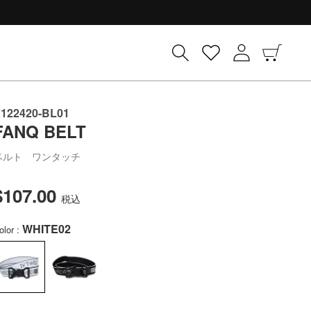
ロ
カ
グ
ー
イ
ト
ン
122420-BL01
FANQ BELT
ベルト ワンタッチ
$107.00
通
税込
常
WHITE02
価
olor :
格