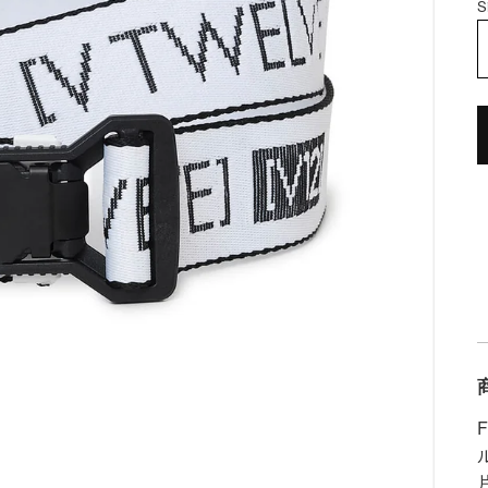
S
ギ
ャ
ラ
リ
ー
ビ
ュ
ー
で
掲
載
さ
れ
て
い
る
メ
デ
ィ