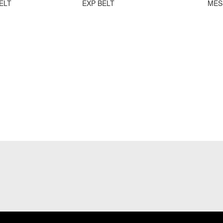
ELT
EXP BELT
MES