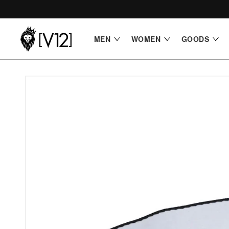
コンテ
ンツに
進む
MEN
WOMEN
GOODS
商品情
報にス
キップ