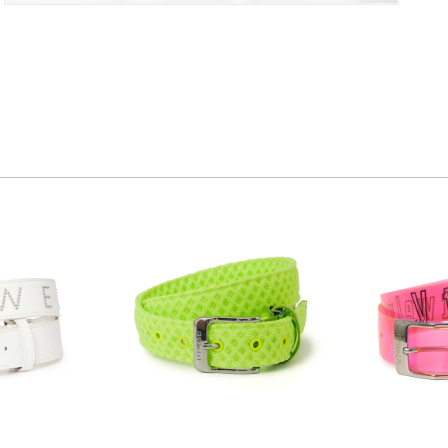
さ
れ
て
い
る
メ
デ
ィ
ア
3
を
開
く