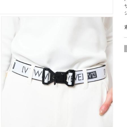
ア
を
開
く
ギ
ャ
ラ
リ
ー
ビ
ュ
ー
で
掲
載