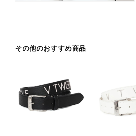
さ
れ
て
い
る
メ
デ
ィ
その他のおすすめ商品
ア
2
を
開
く