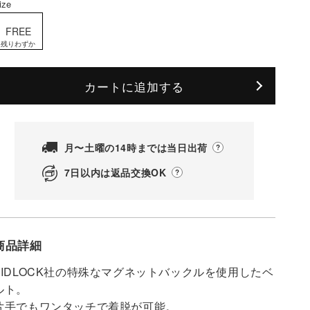
ize
FREE
残りわずか
カートに追加する
月〜土曜の14時までは当日出荷
7日以内は返品交換OK
商品詳細
FIDLOCK社の特殊なマグネットバックルを使用したベ
ルト。
片手でもワンタッチで着脱が可能。