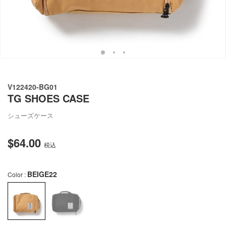
ュ
ー
で
掲
載
さ
れ
て
い
V122420-BG01
る
TG SHOES CASE
メ
デ
ィ
シューズケース
ア
を
$64.00
通
開
税込
く
常
価
BEIGE22
Color :
格