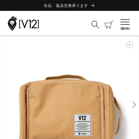
コンテ
ンツに
全品、返品交換承ります
進む
カ
ー
MENU
ト
商品情
報にス
キップ
ギ
ャ
ラ
リ
ー
ビ