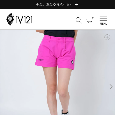
コンテ
ンツに
全品、返品交換承ります
進む
カ
ー
MENU
ト
商品情
報にス
キップ
ギ
ャ
ラ
リ
ー
ビ