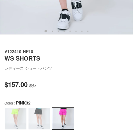
ュ
ー
で
掲
載
さ
れ
て
い
V122410-HP10
る
WS SHORTS
メ
デ
ィ
レディース ショートパンツ
ア
を
$157.00
通
開
税込
く
常
価
PINK32
Color :
格