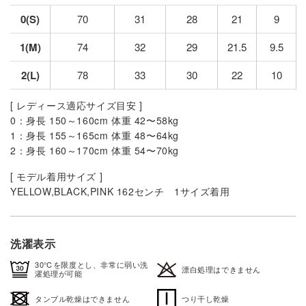
0(S)
70
31
28
21
9
1(M)
74
32
29
21.5
9.5
2(L)
78
33
30
22
10
[ レディース適応サイズ目安 ]
0：身長 150～160cm 体重 42〜58kg
1：身長 155～165cm 体重 48〜64kg
2：身長 160～170cm 体重 54〜70kg
[ モデル着用サイズ ]
YELLOW,BLACK,PINK 162センチ 1サイズ着用
洗濯表示
30℃を限度とし、非常に弱い洗
漂白処理はできません
濯処理が可能
タンブル乾燥はできません
つり干し乾燥