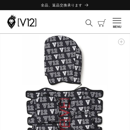
コンテ
ンツに
全品、返品交換承ります
進む
カ
ー
MENU
ト
商品情
報にス
キップ
ギ
ャ
ラ