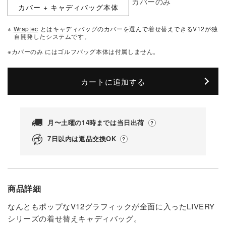
価
カバーのみ
カバー + キャディバッグ本体
格
※
Wraptec
とはキャディバッグのカバーを選んで着せ替えできるV12が独
自開発したシステムです。
※カバーのみ にはゴルフバッグ本体は付属しません。
カートに追加する
月〜土曜の14時までは当日出荷
7日以内は返品交換OK
商品詳細
なんともポップなV12グラフィックが全面に入ったLIVERY
シリーズの着せ替えキャディバッグ。