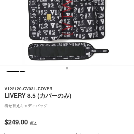
リ
ー
ビ
ュ
ー
で
掲
載
さ
れ
て
い
る
メ
デ
ィ
ア
V122120-CV03L-COVER
1
LIVERY 8.5 (カバーのみ)
を
開
着せ替えキャディバッグ
く
$249.00
通
税込
常