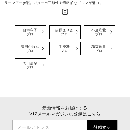
ラーツアー参戦。
パターの正確性や戦略的なゴルフが魅力。
藤本麻子
篠原まりあ
小倉彩愛
プロ
プロ
プロ
藤田かれん
手束雅
稲森佑貴
プロ
プロ
プロ
岡田絃希
プロ
最新情報をお届けする
V12メールマガジンの登録はこちら
メールアドレス
登録する