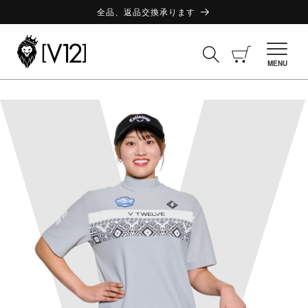
コンテ
ンツに
全品、返品交換承ります
進む
カ
ー
MENU
ト