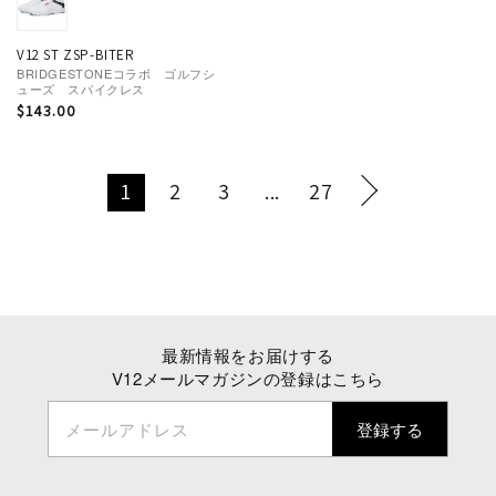
V12 ST ZSP-BITER
BRIDGESTONEコラボ ゴルフシ
ューズ スパイクレス
通
$143.00
常
価
格
1
2
3
...
27
最新情報をお届けする
V12メールマガジンの登録はこちら
メールアドレス
登録する