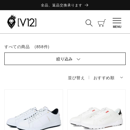
コンテ
ンツに
全品、返品交換承ります
進む
カ
ー
MENU
ト
コ
すべての商品
(858件)
レ
ク
シ
絞り込み
ョ
ン:
並び替え